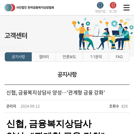
회원가입
로그인
고객센터
공지사항
갤러리
언론보도
1:1문의
FAQ
공지사항
신협, 금융복지상담사 양성…'관계형 금융 강화'
관리자
2024-09-12
조회수
829
신협, 금융복지상담사