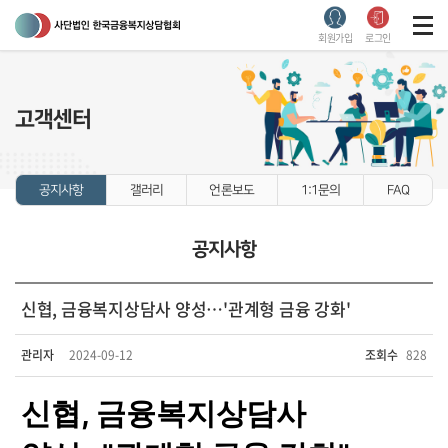
회원가입
로그인
고객센터
공지사항
갤러리
언론보도
1:1문의
FAQ
공지사항
신협, 금융복지상담사 양성…'관계형 금융 강화'
관리자
2024-09-12
조회수
828
신협, 금융복지상담사