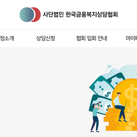
정소개
상담신청
협회 입회 안내
마이
복지상담사
상담신청
협회 입회 소개
개인 
복지상담사
응원메세지
협회 입회 가입(신청)
시험 
접수
자격증 발
교육
보수 
육과정
회
교육과정