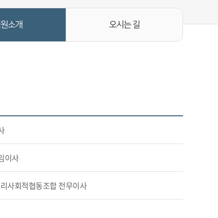
임원소개
오시는 길
사
상임이사
거리사회적협동조합 전무이사
장