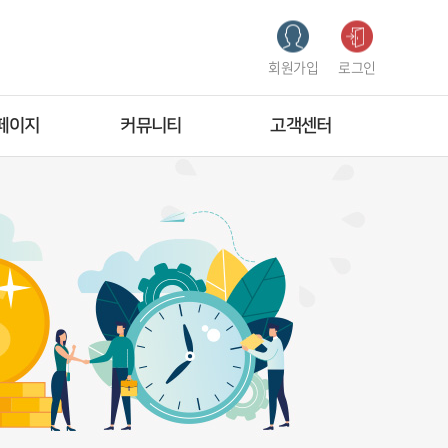
회원가입
로그인
페이지
커뮤니티
고객센터
정보 관리
총회 및 이사회 공고
공지사항
응시 현황
전국센터장 연석회의
갤러리
급 신청 및
상담사 이슈
언론보도
현황
금융복지 상담사례
1:1문의
교육 현황
FAQ
원탈퇴