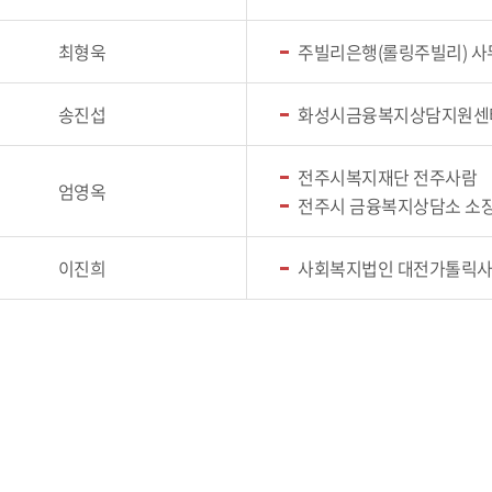
최형욱
주빌리은행(롤링주빌리) 
송진섭
화성시금융복지상담지원센
전주시복지재단 전주사람
엄영옥
전주시 금융복지상담소 소
이진희
사회복지법인 대전가톨릭사