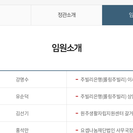
정관소개
임원소개
강명수
주빌리은행(롤링주빌리) 이
유순덕
주빌리은행(롤링주빌리) 
김선기
원주생활자립지원센터 갈
홍석만
요셉나눔재단법인 사무국