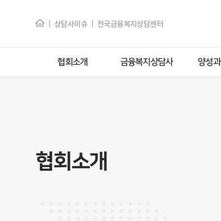
상담사이슈
전국금융복지상담센터
협회소개
금융복지상담사
양성과
협회장 인사말
자격안내
2급 금융
연혁
시험안내
1급 금융
정관소개
시험및합격공지
교육
협회소개
임원소개
자격증확인
보수
오시는 길
상담사구인공고
실무교
전문가 