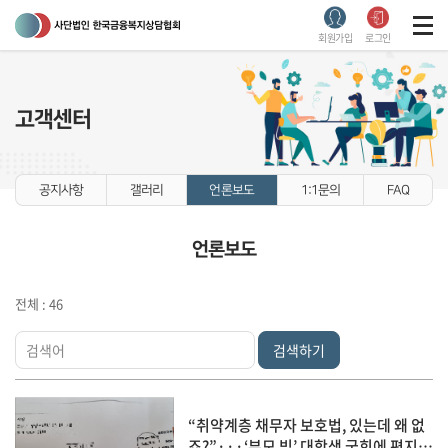
회원가입
로그인
고객센터
공지사항
갤러리
언론보도
1:1문의
FAQ
언론보도
전체 : 46
검색하기
“취약계층 채무자 보호법, 있는데 왜 없
죠?”···‘부모 빚’ 대학생 국회에 편지