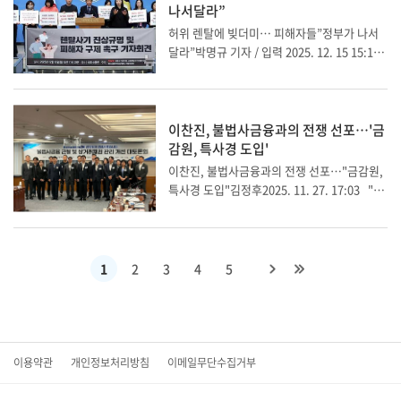
자 = 강원 원주...
나서달라”
허위 렌탈에 빚더미… 피해자들”정부가 나서
달라”박명규 기자 / 입력 2025. 12. 15 15:13 /
수정 2025. 12. 15 16:45금융렌탈사기피해자
연합 등 “렌탈사기 피해대책 마련하라 ”“자영
업자 등 노후자금 노리는 렌탈.팩토링 사기 확
산” 주장전면 실태조사, 특별수사 착수 등 요구
이찬진, 불법사금융과의 전쟁 선포…'금
15일 오전...
감원, 특사경 도입'
이찬진, 불법사금융과의 전쟁 선포…"금감원,
특사경 도입"김정후2025. 11. 27. 17:03 "반
드시 근절…극악무도 반인륜적 민생범죄""반
드시 근절…극악무도 반인륜적 민생범죄"렌탈
·통신채권 비중 높아…면허 없어도 추심렌탈
채권 추심 실태 전수 점검…관리·감독 TF도금
1
2
3
4
5
융감독...
이용약관
개인정보처리방침
이메일무단수집거부