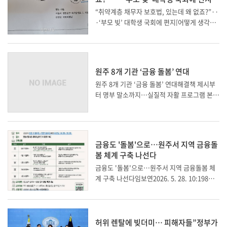
[어떻게 ...
“취약계층 채무자 보호법, 있는데 왜 없죠?”··
·‘부모 빚’ 대학생 국회에 편지[어떻게 생각하
십니까]배재흥 기자2026. 7. 14. 06:04 금융
사 추심 유예 거절에 ‘막막’대상 요건 고시해야
할 금융위“일률적으로 규율 어려워” 난색
&...
원주 8개 기관 ‘금융 돌봄’ 연대
원주 8개 기관 ‘금융 돌봄’ 연대해결책 제시부
터 명부 말소까지…실질적 자활 프로그램 본격
가동남미영 기자 onlyjhm@hanmail.net채
무 불이행과 통장압류 등으로 사회적 취약계층
의 삶을 무너뜨리는 ‘금융배제(Financial Excl
usion)’ 문제를 해결하기 위해 원주 지역사회
금융도 '돌봄'으로…원주서 지역 금융돌
가 ...
봄 체계 구축 나선다
금융도 '돌봄'으로…원주서 지역 금융돌봄 체
계 구축 나선다임보연2026. 5. 28. 10:198개
기관 협력해 재무교육·채무상담…조례 제정도
추진원주시민 금융돌봄(Financial Care) 체계
구축사업 안내문 [갈거리사회적협동조합 제공.
재판매 및 DB 금지](원주=연합뉴스) 임보연 기
허위 렌탈에 빚더미… 피해자들”정부가